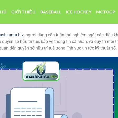
CHỦ
GIỚI THIỆU
BASEBALL
ICE HOCKEY
MOTOGP
ashkanta.biz
, người dùng cần tuân thủ nghiêm ngặt các điều k
uyền sở hữu trí tuệ, bảo vệ thông tin cá nhân, và duy trì môi 
ên quan đến quyền sở hữu trí tuệ trong lĩnh vực tin tức kỹ thuật số.