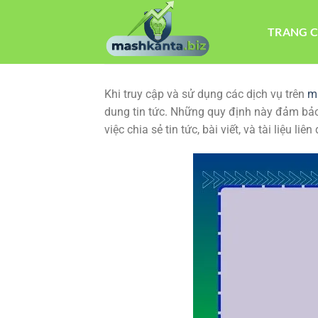
Bỏ
qua
TRANG 
nội
dung
Khi truy cập và sử dụng các dịch vụ trên
m
dung tin tức. Những quy định này đảm bảo q
việc chia sẻ tin tức, bài viết, và tài liệu li