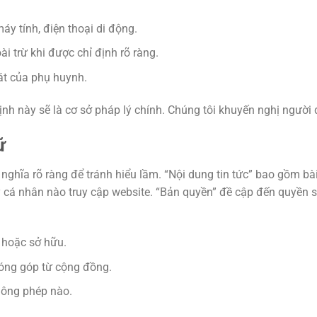
áy tính, điện thoại di động.
i trừ khi được chỉ định rõ ràng.
át của phụ huynh.
nh này sẽ là cơ sở pháp lý chính. Chúng tôi khuyến nghị người d
ữ
nghĩa rõ ràng để tránh hiểu lầm. “Nội dung tin tức” bao gồm bài 
ỳ cá nhân nào truy cập website. “Bản quyền” đề cập đến quyền sở
a hoặc sở hữu.
óng góp từ cộng đồng.
hông phép nào.