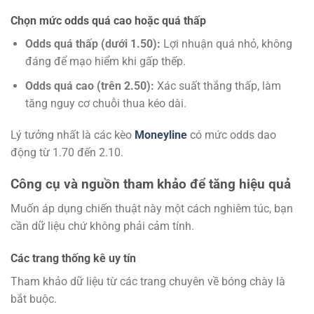
Chọn mức odds quá cao hoặc quá thấp
Odds quá thấp (dưới 1.50):
Lợi nhuận quá nhỏ, không
đáng để mạo hiểm khi gấp thếp.
Odds quá cao (trên 2.50):
Xác suất thắng thấp, làm
tăng nguy cơ chuỗi thua kéo dài.
Lý tưởng nhất là các kèo
Moneyline
có mức odds dao
động từ 1.70 đến 2.10.
Công cụ và nguồn tham khảo để tăng hiệu quả
Muốn áp dụng chiến thuật này một cách nghiêm túc, bạn
cần dữ liệu chứ không phải cảm tính.
Các trang thống kê uy tín
Tham khảo dữ liệu từ các trang chuyên về bóng chày là
bắt buộc.