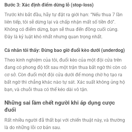
Bước 3: Xác định điểm dừng lỗ (stop-loss)
Trước khi bắt đầu, hãy tự đặt ra giới hạn: “Nếu thua 7 lần
liên tiếp, tôi sẽ dừng lại và chấp nhận mất số tiền đó”.
Không có điểm dừng, bạn sẽ thua đến đồng cuối cùng.
Đây là kỷ luật khó nhất nhưng quan trọng nhất.
Cá nhân tôi thấy: Đừng bao giờ đuổi kèo dưới (underdog)
Theo kinh nghiệm của tôi, đuổi kèo của một đội cửa trên
đang có phong độ tốt sau một trận thua bất ngờ thì còn có
cơ sở. Còn đuổi một đội cửa dưới để mong chờ họ tạo ra
bất ngờ thì chẳng khác nào tự sát. Xác suất không ủng hộ
bạn, và chuỗi thua có thể kéo dài vô tận.
Những sai lầm chết người khi áp dụng cược
đuổi
Rất nhiều người đã thất bại với chiến thuật này, và thường
là do những lỗi cơ bản sau.