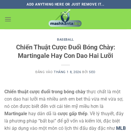
Bỏ
ADD ANYTHING HERE OR JUST REMOVE IT...
qua
nội
dung
BASEBALL
Chiến Thuật Cược Đuổi Bóng Chày:
Martingale Hay Con Dao Hai Lưỡi
ĐĂNG VÀO
THÁNG 1 8, 2026
BỞI
SEO
Chiến thuật cược đuổi trong bóng chày
thực chất là một
con dao hai lưỡi mà nhiều anh em bet thủ vừa mê vừa sợ,
nó còn được biết đến với cái tên mỹ miều hơn là
Martingale
hay dân dã là
cược gấp thếp
. Về lý thuyết, đây
là phương pháp “bất bại” để gỡ vốn và kiếm lời, đặc biệt
khi áp dụng vào một môn có lịch thi đấu dày đặc như
MLB