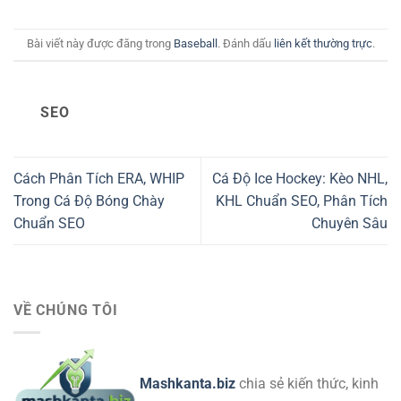
Bài viết này được đăng trong
Baseball
. Đánh dấu
liên kết thường trực
.
SEO
Cách Phân Tích ERA, WHIP
Cá Độ Ice Hockey: Kèo NHL,
Trong Cá Độ Bóng Chày
KHL Chuẩn SEO, Phân Tích
Chuẩn SEO
Chuyên Sâu
VỀ CHÚNG TÔI
Mashkanta.biz
chia sẻ kiến thức, kinh