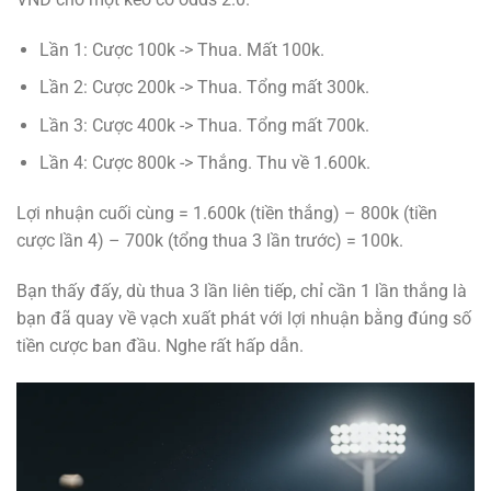
Lần 1: Cược 100k -> Thua. Mất 100k.
Lần 2: Cược 200k -> Thua. Tổng mất 300k.
Lần 3: Cược 400k -> Thua. Tổng mất 700k.
Lần 4: Cược 800k -> Thắng. Thu về 1.600k.
Lợi nhuận cuối cùng = 1.600k (tiền thắng) – 800k (tiền
cược lần 4) – 700k (tổng thua 3 lần trước) = 100k.
Bạn thấy đấy, dù thua 3 lần liên tiếp, chỉ cần 1 lần thắng là
bạn đã quay về vạch xuất phát với lợi nhuận bằng đúng số
tiền cược ban đầu. Nghe rất hấp dẫn.