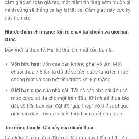
cảm giác an toàn giả tạo, một niềm tin rằng sớm muộn gì
mình cũng sẽ thắng và lấy lại tất cả. Cảm giác này cực kỳ
gây nghiện.
Nhược điểm chí mạng: Rủi ro cháy tài khoản và giới hạn
cược
Đây mới là thực tế. Hai kẻ thù lớn nhất của bạn là:
Vốn hữu hạn:
Vốn của bạn không phải vô tận. Một
chuỗi thua 7-8 lần là đủ để số tiền cược tăng lên mức
chóng mặt và bạn hết tiền trước khi kịp thắng.
Giới hạn cược của nhà cái:
Tất cả các nhà cái đều có
mức cược tối đa cho một trận đấu. Khi chuỗi thua kéo
dài, số tiền bạn cần đặt để “gấp thếp” có thể vượt qua
giới hạn này. Lúc đó, chiến thuật sụp đổ hoàn toàn.
Tác động tâm lý: Cái bẫy của chuỗi thua
Cá nhân tôi cho rằng đây mới là thứ nguy hiểm nhất. Khi