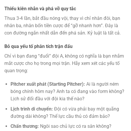
Thiếu kiên nhẫn và phá vỡ quy tắc
Thua 3-4 lần, bắt đầu nóng vội, thay vì chỉ nhân đôi, bạn
nhân ba, nhân bốn tiền cược để “gỡ nhanh hơn”. Đây là
con đường ngắn nhất dẫn đến phá sản. Kỷ luật là tất cả.
Bỏ qua yếu tố phân tích trận đấu
Chỉ vì bạn đang “đuổi” đội A, không có nghĩa là bạn nhắm
mắt cược cho họ trong mọi trận. Hãy xem xét các yếu tố
quan trọng:
Pitcher xuất phát (Starting Pitcher):
Ai là người ném
bóng chính hôm nay? Anh ta có đang vào form không?
Lịch sử đối đầu với đội kia thế nào?
Lịch trình di chuyển:
Đội có vừa phải bay một quãng
đường dài không? Thể lực cầu thủ có đảm bảo?
Chấn thương:
Ngôi sao chủ lực có ra sân không?