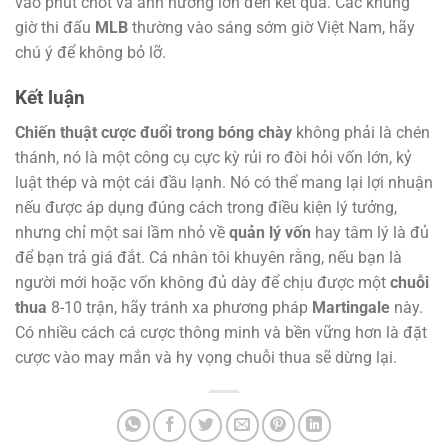
vào phút chót và ảnh hưởng lớn đến kết quả. Các khung
giờ thi đấu
MLB
thường vào sáng sớm giờ Việt Nam, hãy
chú ý để không bỏ lỡ.
Kết luận
Chiến thuật cược đuổi trong bóng chày
không phải là chén
thánh, nó là một công cụ cực kỳ rủi ro đòi hỏi vốn lớn, kỷ
luật thép và một cái đầu lạnh. Nó có thể mang lại lợi nhuận
nếu được áp dụng đúng cách trong điều kiện lý tưởng,
nhưng chỉ một sai lầm nhỏ về
quản lý vốn
hay tâm lý là đủ
để bạn trả giá đắt. Cá nhân tôi khuyên rằng, nếu bạn là
người mới hoặc vốn không đủ dày để chịu được một
chuỗi
thua
8-10 trận, hãy tránh xa phương pháp
Martingale
này.
Có nhiều cách cá cược thông minh và bền vững hơn là đặt
cược vào may mắn và hy vọng chuỗi thua sẽ dừng lại.